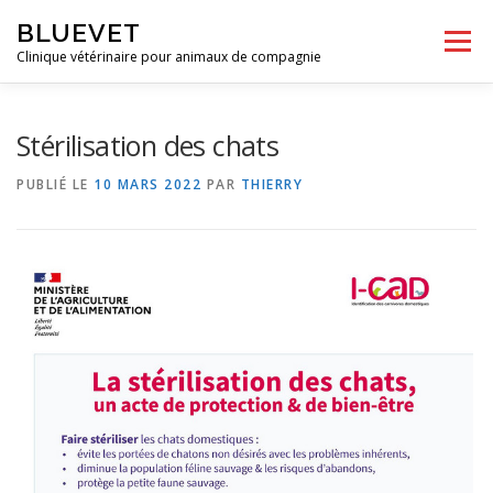
Aller
BLUEVET
au
Menu
contenu
Clinique vétérinaire pour animaux de compagnie
ACCUEIL
A PROPOS
SERVICES
GALERIE
Stérilisation des chats
PUBLIÉ LE
10 MARS 2022
PAR
THIERRY
NOUS SITUER
PRENDRE RDV EN LIGNE
INFOS UTILES
E-BOUTIQUE