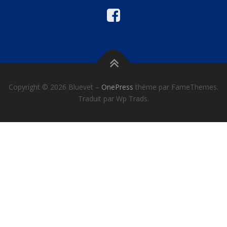
Copyright © 2026 Bluevet
–
OnePress
thème par FameThemes.
Traduit par Wp Trads.